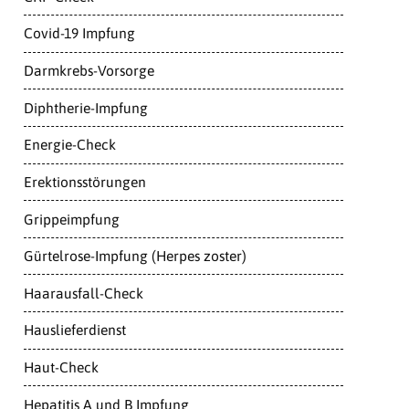
Covid-19 Impfung
Darmkrebs-Vorsorge
Diphtherie-Impfung
Energie-Check
Erektionsstörungen
Grippeimpfung
Gürtelrose-Impfung (Herpes zoster)
Haarausfall-Check
Hauslieferdienst
Haut-Check
Hepatitis A und B Impfung